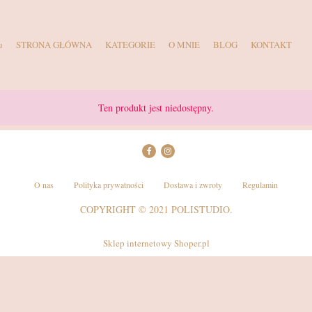
u
STRONA GŁÓWNA
KATEGORIE
O MNIE
BLOG
KONTAKT
Ten produkt jest niedostępny.
O nas
Polityka prywatności
Dostawa i zwroty
Regulamin
COPYRIGHT © 2021 POLISTUDIO.
Sklep internetowy Shoper.pl