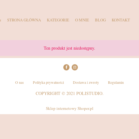
u
STRONA GŁÓWNA
KATEGORIE
O MNIE
BLOG
KONTAKT
Ten produkt jest niedostępny.
O nas
Polityka prywatności
Dostawa i zwroty
Regulamin
COPYRIGHT © 2021 POLISTUDIO.
Sklep internetowy Shoper.pl